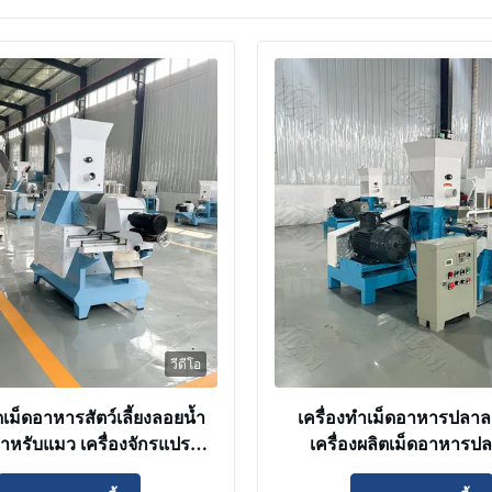
วีดีโอ
ัดเม็ดอาหารสัตว์เลี้ยงลอยน้ำ
เครื่องทําเม็ดอาหารปลา
สำหรับแมว เครื่องจักรแปรรูป
เครื่องผลิตเม็ดอาหารป
รสุนัขสำหรับใช้ในบ้าน