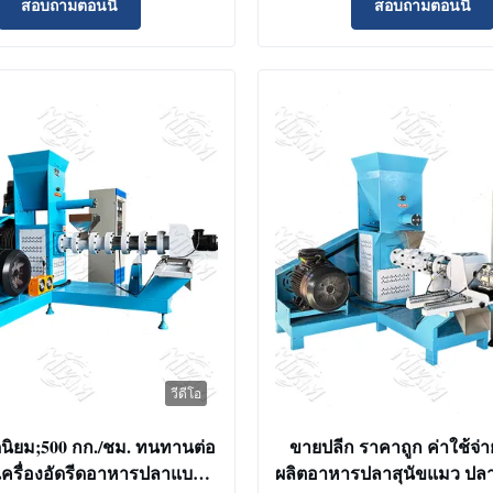
สอบถามตอนนี้
สอบถามตอนนี้
วีดีโอ
ดนิยม;500 กก./ชม. ทนทานต่อ
ขายปลีก ราคาถูก ค่าใช้จ่า
 เครื่องอัดรีดอาหารปลาแบบ
ผลิตอาหารปลาสุนัขแมว ปลา