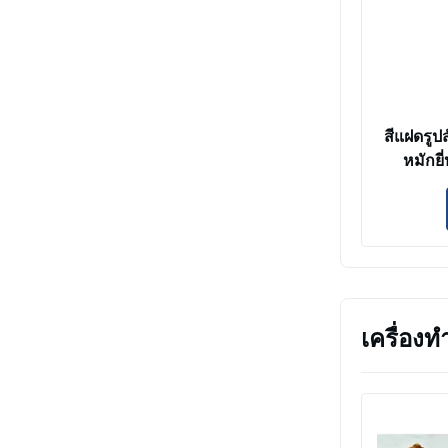
สีแฝดรูปส
หมักยี
เครื่องท