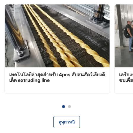
เทคโนโลยีล่าสุดสําหรับ 4pcs สับสนสัตว์เลี้ยงดี
เครื่
เด็ด extruding line
ขบเคี้
กระบว
ดูทุกกรณี