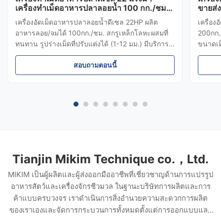
เครื่องทำเม็ดอาหารปลาลอยน้ำ 100 กก./ชม.
ขายส่
ราคาในออสเตรเลีย
ปลาลอ
เครื่องอัดเม็ดอาหารปลาลอยน้ำดีเซล 22HP ผลิต
เครื่อ
อาหารลอย/จมได้ 100กก./ชม. สกรูเหล็กโลหะผสมที่
200กก.
ทนทาน รูปร่างเม็ดที่ปรับแต่งได้ (1-12 มม.) มีบริการ
ขนาดเม็
สูตรและทดสอบการใช้งานฟรี
(พนักงา
สอบถามตอนนี้
พร้อมกา
Tianjin Mikim Technique co.，Ltd.
MIKIM เป็นผู้ผลิตและผู้ส่งออกมืออาชีพที่เชี่ยวชาญด้านการแปรรูป
อาหารสัตว์และเครื่องจักรชีวมวล ในฐานะบริษัทการผลิตและการ
ค้าแบบครบวงจร เราดำเนินการสิ่งอำนวยความสะดวกการผลิต
ของเราเองและจัดการกระบวนการทั้งหมดตั้งแต่การออกแบบและ