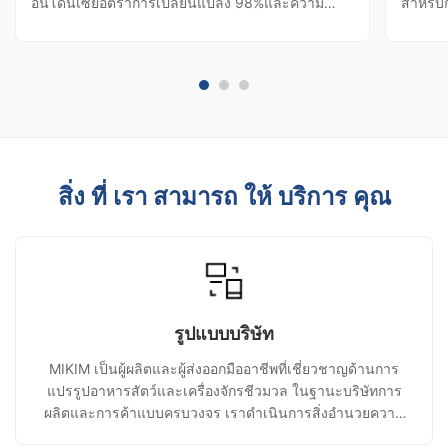
อินโดนีเซียอัตราการเปลี่ยนแปลง 98%และความ
สำหรับ
สามารถในการรับประทานโปรตีน 95%โดยการกําจัด
ในระหว
ความต้องการของเครื่องปั่น35%และราคาพลังงานต่อ
บกอัตร
ตันอย่างสําคัญ คู่มือนี้ครอบคลุมมาตรฐานการทํางาน
การลอย
การแก้ไขปัญหา และ ROI สําหรับผู้เลี้ยงติลล...
Tilapia
สิ่ง ที่ เรา สามารถ ให้ บริการ คุณ
รูปแบบบริษัท
MIKIM เป็นผู้ผลิตและผู้ส่งออกมืออาชีพที่เชี่ยวชาญด้านการ
แปรรูปอาหารสัตว์และเครื่องจักรชีวมวล ในฐานะบริษัทการ
ผลิตและการค้าแบบครบวงจร เราดำเนินการสิ่งอำนวยความ
สะดวกการผลิตของเราเองและจัดการกระบวนการทั้งหมด