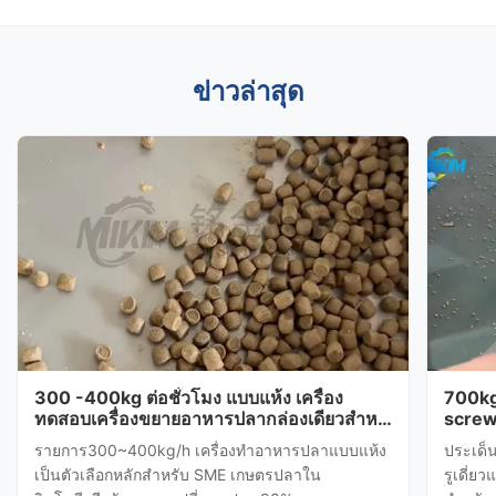
ข่าวล่าสุด
300 -400kg ต่อชั่วโมง แบบแห้ง เครื่อง
700kg
ทดสอบเครื่องขยายอาหารปลากล่องเดียวสําห
screw
รับลูกค้าอินโดนีเซีย
สอบสํา
รายการ300~400kg/h เครื่องทําอาหารปลาแบบแห้ง
ประเด็
เป็นตัวเลือกหลักสําหรับ SME เกษตรปลาใน
รูเดี่ย