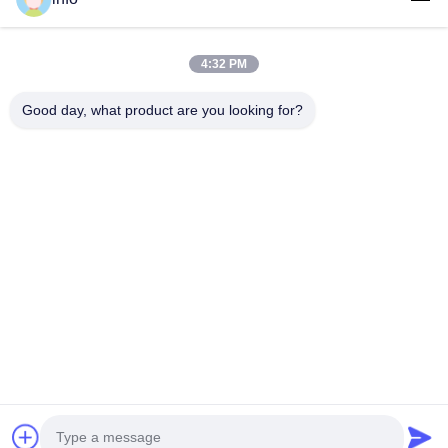
รายการ VR
เกี่ยวกับเรา
4:32 PM
ทัวร์โรงงาน
Good day, what product are you looking for?
การควบคุมคุณภาพ
ติดต่อเรา
ขอทุน
ข่าว
Follow Us
©2016- Tianjin Mikim Technique co.，Ltd.. สงวนลิขสิทธิ์