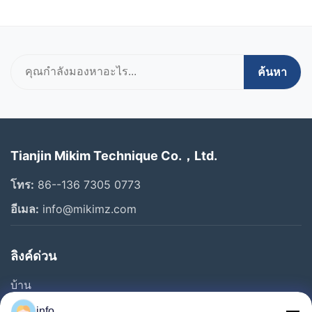
ตั้งแต่การออกแบบและการผลิตไปจนถึงการตรวจสอบคุณภาพ
และการจัดส่ง ด้วยการรับรองมาตรฐาน ISO 9001 และ CE
การตรวจสอบโรงงานของ SGS และประสบการณ์การส่งออกที่
ยาวนานหลายปี เราจึงมอบเครื่องจักรที่เชื่อถือได้และโซลูชันที่
ปรับแต่งให้เหมาะกับลูกค้าทั่วโลก
ค้นหา
Tianjin Mikim Technique Co.，Ltd.
โทร:
86--136 7305 0773
อีเมล:
info@mikimz.com
ลิงค์ด่วน
บ้าน
สินค้า
info