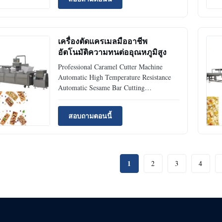
machine / peanut candy bar making
machine / peanut crispy bar machine 2.
Cereal Bar Shaping Machine is controlled
by two ...
เครื่องตัดแครเมลมืออาชีพ
อัตโนมัติความทนต่ออุณหภูมิสูง
Professional Caramel Cutter Machine
Automatic High Temperature Resistance
Automatic Sesame Bar Cutting
Line/peanut Bar Production Line/cereal
Bar Making Machinery is suitable to make
สอบถามตอนนี้
cereal bar/ peanuts bar, caramel treats, and
other product made of granule materials.
Advantages 1. Mechnical ...
1
2
3
4