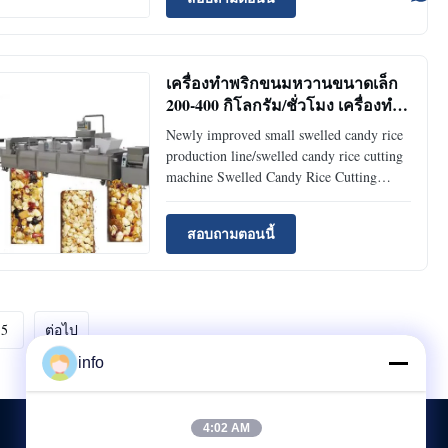
configuration and quality. Unlike the
protein bar machine or the cereal bar
moulding machine, the cereal bar ...
เครื่องทําพริกขนมหวานขนาดเล็ก
200-400 กิโลกรัม/ชั่วโมง เครื่องทํา
เบสกิต
Newly improved small swelled candy rice
production line/swelled candy rice cutting
machine Swelled Candy Rice Cutting
Machine is suitable to make cereal bar/
peanuts bar, caramel treats, and other
สอบถามตอนนี้
product made of granule materials. The
raw material can be rice, millet, wheat,
highland barley, maize, ...
5
ต่อไป
info
4:02 AM