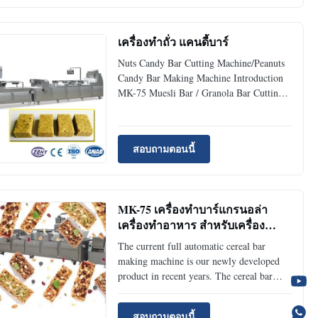
rice,millet, wheat, highland barley,
fagopyrum tataricm Gaertn,maize,
broomcorn, ...
เครื่องทําถั่ว แคนดี้บาร์
Nuts Candy Bar Cutting Machine/Peanuts
Candy Bar Making Machine Introduction
MK-75 Muesli Bar / Granola Bar Cutting
Machine can be used for producing all
kinds of muesli bar and granola bar. 1.
Combined procedures into one: Filling
สอบถามตอนนี้
materials - Pressing shape - Cooling
materials - Cutting muesli bar ...
MK-75 เครื่องทําบาร์แกรนอล่า
เครื่องทําอาหาร สําหรับเครื่อง
หวานถั่ว
The current full automatic cereal bar
making machine is our newly developed
product in recent years. The cereal bar
making machine adopts the advanced
European technology and design,with high
สอบถามตอนนี้