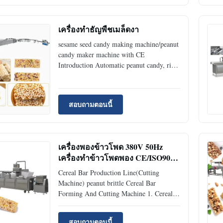
material to feeder. Mixer machine have the
heat preservation function ...
เครื่องทำธัญพืชเมล็ดงา
sesame seed candy making machine/peanut
candy maker machine with CE
Introduction Automatic peanut candy, rice
candy, melon seeds candy cutting machine,
realizes gentle pressure forming, regular
shapes ,beautiful appearance. Peanuts
สอบถามตอนนี้
material mix sugar after pour into the
hopper machine, machine ...
เครื่องพองข้าวโพด 380V 50Hz
เครื่องทำข้าวโพดพอง CE/ISO9001
1500kg
Cereal Bar Production Line(Cutting
Machine) peanut brittle Cereal Bar
Forming And Cutting Machine 1. Cereal
bar making machine/ nuts candy bar
cutting line / Peanut brittle making
สอบถามตอนนี้