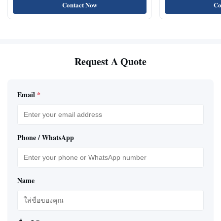
Contact Now
Co
Request A Quote
Email
*
Phone / WhatsApp
Name