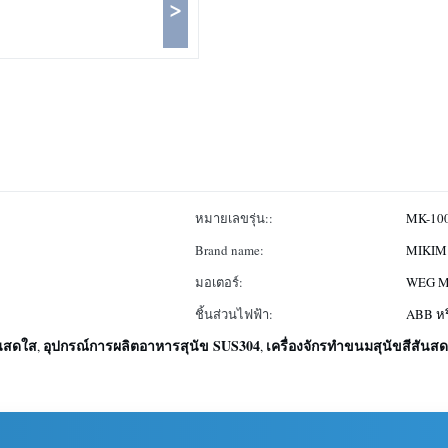
>
หมายเลขรุ่น::
MK-10
Brand name:
MIKIM
มอเตอร์:
WEG Mo
ชิ้นส่วนไฟฟ้า:
ABB หร
ันสดใส
อุปกรณ์การผลิตอาหารสุนัข SUS304
เครื่องจักรทำขนมสุนัขสีสันส
,
,