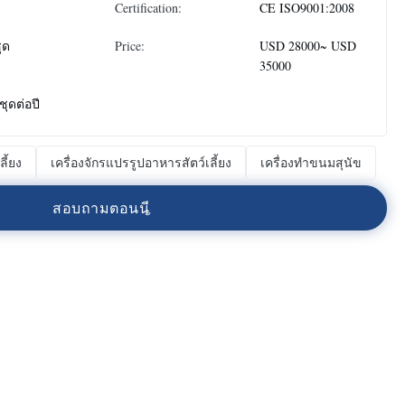
Certification:
CE ISO9001:2008
ุด
Price:
USD 28000~ USD
35000
ชุดต่อปี
ี้ยง
เครื่องจักรแปรรูปอาหารสัตว์เลี้ยง
เครื่องทำขนมสุนัข
ส
อ
บ
ถ
า
ม
ต
อ
น
น