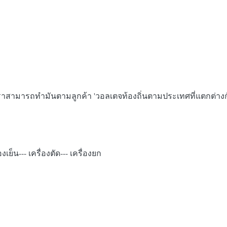
 เราสามารถทํามันตามลูกค้า 'วอลเตจท้องถิ่นตามประเทศที่แตกต่าง
งเย็น--- เครื่องตัด--- เครื่องยก