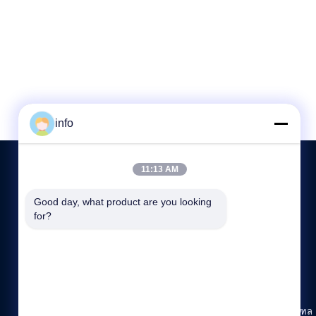
info
11:13 AM
Good day, what product are you looking 
ติดต่อเรา
for?
86--136 7305 0773
8:45-18:00
info@mikimz.com
ชั้น 25 ศูนย์การค้า Huafu เขตเหวินเฟิง เมืองอันหยาง มณฑล