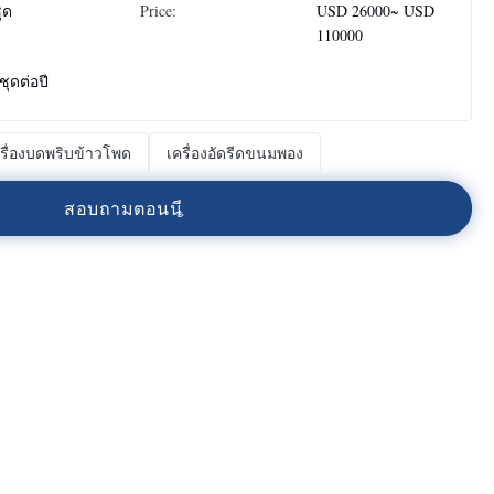
ุด
Price:
USD 26000~ USD
110000
ชุดต่อปี
รื่องบดพริบข้าวโพด
เครื่องอัดรีดขนมพอง
ส
อ
บ
ถ
า
ม
ต
อ
น
น