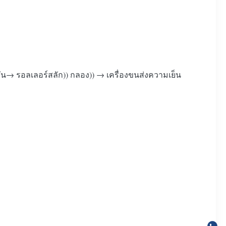
ํามัน→ รอลเลอร์สลัก)) กลอง)) → เครื่องขนส่งความเย็น