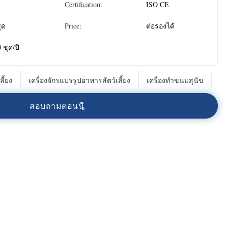
Certification:
ISO CE
ุด
Price:
ต่อรองได้
 ชุด/ปี
ี้ยง
เครื่องจักรแปรรูปอาหารสัตว์เลี้ยง
เครื่องทำขนมสุนัข
ส
อ
บ
ถ
า
ม
ต
อ
น
น