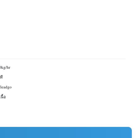
0kg/hr
ที
/leadgo
นื้อ