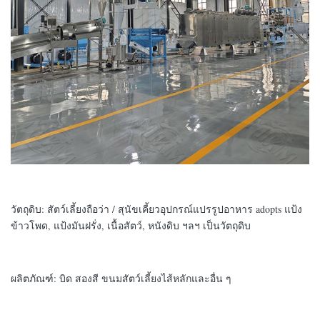
วัตถุดิบ: สัตว์เลี้ยงถือว่า / สุนัขเคี้ยวอุปกรณ์แปรรูปอาหาร adopts แป้ง
ข้าวโพด, แป้งมันฝรั่ง, เนื้อสัตว์, หนังดิบ ฯลฯ เป็นวัตถุดิบ
ผลิตภัณฑ์: บิด สองสี ขนมสัตว์เลี้ยงไส้หลักและอื่น ๆ