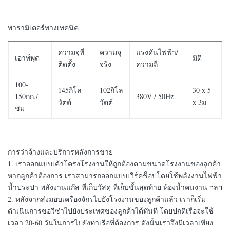
พารามิเตอร์ทางเทคนิค
ความจุที่
ความจุ
แรงดันไฟฟ้า/
เอาท์พุต
มิติ
ติดตั้ง
จริง
ความถี่
100-
145กิโล
102กิโล
30 x 5
150กก./
380V / 50Hz
วัตต์
วัตต์
x 3ม
ชม
การว่าจ้างและบริการหลังการขาย
1. เราออกแบบเค้าโครงโรงงานให้ถูกต้องตามขนาดโรงงานของลูกค้า
หากลูกค้าต้องการ เราสามารถออกแบบเวิร์คช็อปโดยใช้พลังงานไฟฟ้า
น้ำประปา พลังงานแก๊ส ที่เก็บวัสดุ ที่เก็บขั้นสุดท้าย ห้องน้ำคนงาน ฯลฯ
2. หลังจากส่งมอบเครื่องจักรไปยังโรงงานของลูกค้าแล้ว เราก็เริ่ม
ดำเนินการขอวีซ่าไปยังประเทศของลูกค้าได้ทันที โดยปกติเรือจะใช้
เวลา 20-60 วันในการไปยังท่าเรือที่ต้องการ ดังนั้นเราจึงมีเวลาเพียง