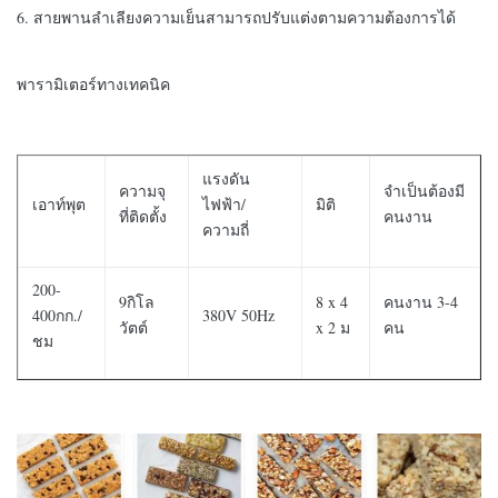
6. สายพานลำเลียงความเย็นสามารถปรับแต่งตามความต้องการได้
พารามิเตอร์ทางเทคนิค
แรงดัน
ความจุ
จำเป็นต้องมี
เอาท์พุต
ไฟฟ้า/
มิติ
ที่ติดตั้ง
คนงาน
ความถี่
200-
9กิโล
8 x 4
คนงาน 3-4
400กก./
380V 50Hz
วัตต์
x 2 ม
คน
ชม