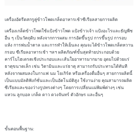
เครื่องอัดรีดสกรูคู่ข้าวโพดเกล็ดอาหารเช้าซีเรียลสายการผลิต
เครื่องเกล็ดข้าวโพดใช้แป้งข้าวโพด แป้งข้าวเจ้า แป้งอะไรและธัญพืช
อื่น ๆ เป็นวัตถุดิบ หลังจากการผสม การอัดขึ้นรูป การขึ้นรูป การอบ
แห้ง การพ่นน้ำตาล และการทำให้เย็นลง คุณจะได้ข้าวโพดเกล็ดหวาน
กรอบ ซีเรียลอาหารเช้า ฯลฯ ผลิตภัณฑ์ขั้นสุดท้ายประกอบด้วย
คาร์โบไฮเดรตเชิงประกอบและเส้นใยอาหารมากมาย อุดมไปด้วยแร่
ธาตุขนาดเล็ก เช่น วิตามินและแร่ธาตุ สามารถรับประทานได้ทันที
หลังจากผสมลงในกาแฟ นม โยเกิร์ต หรือเครื่องดื่มอื่นๆ สายการผลิตนี้
เป็นแบบมัลติฟังก์ชั่นและเป็นอัตโนมัติสูง ใช้งานง่าย คุณสามารถผลิต
ซีเรียลและของว่างรูปทรงต่างๆ โดยการเปลี่ยนแม่พิมพ์ต่างๆ เช่น
แหวน ลูกบอล เกล็ด ดาว ดวงจันทร์ ตัวอักษร และอื่นๆ
ขั้นตอนพื้นฐาน: