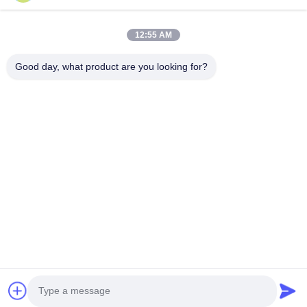
สินค้า
12:55 AM
รายการ VR
เกี่ยวกับเรา
Good day, what product are you looking for?
ทัวร์โรงงาน
การควบคุมคุณภาพ
ติดต่อเรา
ขอทุน
ข่าว
Follow Us
©2016- Tianjin Mikim Technique co.，Ltd.. สงวนลิขสิทธิ์