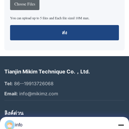
Choose Files
You can upload up to 5 files and Each file sized 10M max.
ส่ง
Tianjin Mikim Technique Co.，Ltd.
Tel:
86--19913726068
Email:
info@mikimz.com
ลิงค์ด่วน
บ้าน
info