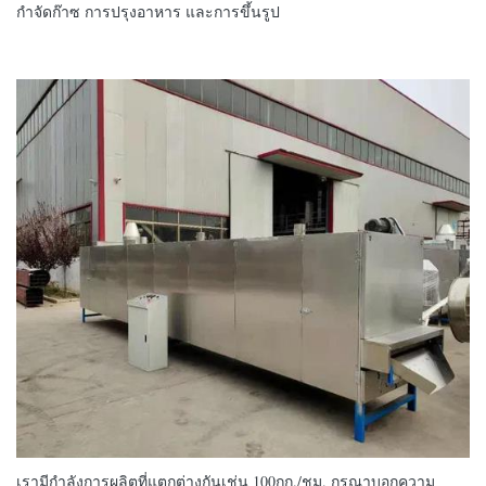
กำจัดก๊าซ การปรุงอาหาร และการขึ้นรูป
เรามีกำลังการผลิตที่แตกต่างกันเช่น 100กก./ชม. กรุณาบอกความ