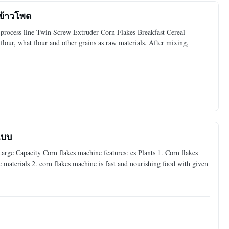
ตข้าวโพด
k process line Twin Screw Extruder Corn Flakes Breakfast Cereal
flour, what flour and other grains as raw materials. After mixing,
แบบ
rge Capacity Corn flakes machine features: es Plants 1. Corn flakes
c materials 2. corn flakes machine is fast and nourishing food with given