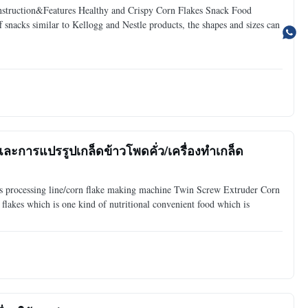
nstruction&Features Healthy and Crispy Corn Flakes Snack Food
f snacks similar to Kellogg and Nestle products, the shapes and sizes can
ะการแปรรูปเกล็ดข้าวโพดคั่ว/เครื่องทำเกล็ด
es processing line/corn flake making machine Twin Screw Extruder Corn
flakes which is one kind of nutritional convenient food which is