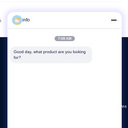
info
Next
6
7
8
7:08 AM
Good day, what product are you looking 
for?
ติดต่อเรา
86--19913726068
8:45-18:00
info@mikimz.com
ชั้น 25 ศูนย์การค้า Huafu เขตเหวินเฟิง เมืองอันหยาง มณฑล
เหอหนาน