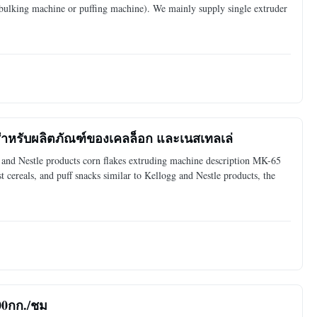
bulking machine or puffing machine). We mainly supply single extruder
ําหรับผลิตภัณฑ์ของเคลล็อก และเนสเทลเล่
g and Nestle products corn flakes extruding machine description MK-65
 cereals, and puff snacks similar to Kellogg and Nestle products, the
00กก./ชม