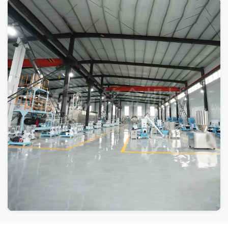
2006 - สายผลิตภัณฑ์ของ Duckin's Dog Snacks
Extruding เข้าสู่ตลาดสหรัฐอเมริกา
2008 - สายการผลิตอาหารสัตว์ปลาของดารินถูกจัดตั้ง
ขึ้นในปารากวัย
2552 - ดารินได้จัดตั้งโรงงานผลิตเครื่องบรรจุภัณฑ์ขึ้น
2011 - ดารินยื่นขอใบรับรอง CE สำหรับเครื่องอัดรีด
และบรรจุหีบห่อ
2012 - ดารินยื่นขอใบรับรอง CE สำหรับเครื่องธัญพืช
2013 - ดารินผ่านระบบ ISO 9001
2014 - ดารินกลายเป็นเครื่องหมายการค้าจดทะเบียนที่
มีชื่อเสียง