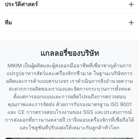
ประวัติศาสตร์
กิจกรรมของ บริษัท
ทีม
1998 - ดารินก่อตั้งขึ้นในเมืองที่สวยงามจี่หนาน
ทีมงานของเราประกอบด้วยพนักงานกว่า 200 คน ซึ่งรวมถึง
วิศวกรผู้มีประสบการณ์ ช่างเทคนิคผู้ชำนาญ พนักงานฝ่าย
ปี 2542 - ดารินขายอาหารสัตว์เลี้ยงสายพันธุ์ที่ 1 ให้แก่
แกลลอรี่ของบริษัท
ผลิต และผู้เชี่ยวชาญด้านการขายระหว่างประเทศ พวกเขา
รัสเซียเพื่อเริ่มดำเนินธุรกิจส่งออก
ร่วมกันสนับสนุนทุกขั้นตอนของกระบวนการ ตั้งแต่การผลิต
MIKIM เป็นผู้ผลิตและผู้ส่งออกมืออาชีพที่เชี่ยวชาญด้านการ
และการควบคุมคุณภาพ ไปจนถึงการช่วยเหลือด้านเทคนิค
2000 - ดารินเข้าสู่ตลาดอินเดียโดยการขาย 8 Puff
แปรรูปอาหารสัตว์และเครื่องจักรชีวมวล ในฐานะบริษัทการ
และการบริการลูกค้า
Snacks Processing Line
ผลิตและการค้าแบบครบวงจร เราดำเนินการสิ่งอำนวยความ
สะดวกการผลิตของเราเองและจัดการกระบวนการทั้งหมด
2002 - รรินลงนามข้อตกลงกับเซอร์เบียครั้งแรก
ตั้งแต่การออกแบบและการผลิตไปจนถึงการตรวจสอบ
คุณภาพและการจัดส่ง ด้วยการรับรองมาตรฐาน ISO 9001
2547 - ดารินขายขนมพัฟออฟฟิศไปที่ออสเตรเลียครั้งที่
และ CE การตรวจสอบโรงงานของ SGS และประสบการณ์
1
การส่งออกที่ยาวนานหลายปี เราจึงมอบเครื่องจักรที่เชื่อถือได้
และโซลูชันที่ปรับแต่งให้เหมาะกับลูกค้าทั่วโลก
2548 - ดารินขายอาหารสัตว์เลี้ยง 1 สายไปฮอลแลนด์