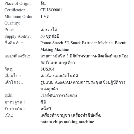
Place of Origin:
จีน
Certification:
CE ISO9001
Minimum Order
1 ชุด
Quantity:
Price:
ต่อรองได้
Supply Ability:
50 ชุดต่อปี
ชื่อสินค้า::
Potato Starch 3D Snack Extruder Machine, Biscuit
Making Machine
แอปพลิเคชัน::
สายการอัดรีด 3 มิติสำหรับการผลิตเม็ดด้วยเครื่อง
อัดรีดแบบสกรูเดี่ยว
วัสดุ::
SUS304
เงื่อนไข::
ต่อเนื่องและอัตโนมัติ
เค้าโครง::
รูปแบบ AutoCAD ตามการประชุมเชิงปฏิบัติการ
ของลูกค้า
คู่มือ::
เวอร์ชันภาษาอังกฤษ
มาตรฐาน::
ซีอี
รับประกัน::
หนึ่งปี
เครื่องทําซามูซา เครื่องทําชิปฝรั่ง
เน้น:
,
potato chips making machine