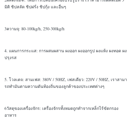
มิติ ชิปสลัด ชิปฝรั่ง ชิปกุ้ง และอื่นๆ
3ความจุ: 80-100kg/h, 250-300kg/h
4. แผนการกระแส: การผสมผสาน ผงออก ผงออกรูป ผงแห้ง ผงทอด ผง
ปรุงรส
5. โวลเตจ: สามเฟส: 380V / 50HZ, เฟสเดียว: 220V / 50HZ, เราสามา
รถทํามันตามความดันท้องถิ่นของลูกค้าของประเทศต่างๆ
6วัสดุของเครื่องจักร: เครื่องจักรทั้งหมดถูกทําจากเหล็กไร้ขัดกรอง
อาหาร