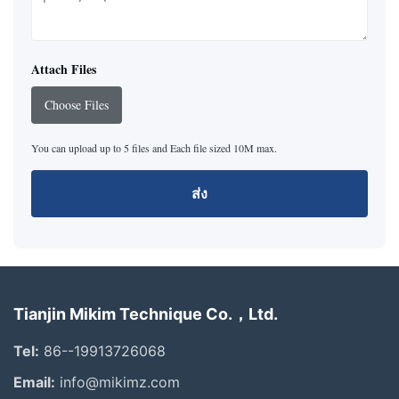
Attach Files
Choose Files
You can upload up to 5 files and Each file sized 10M max.
ส่ง
Tianjin Mikim Technique Co.，Ltd.
Tel:
86--19913726068
Email:
info@mikimz.com