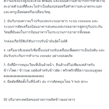
ความแข็งแรงสูงและสวม-พักผ่อน และมันมีความสามารถการทําความ
สะอาดตัวเองที่ดีและไม่จําเป็นต้องปล่อยหรือทําความสะอาดกระบอก
และสกรูเมื่อทอดหรือเปลี่ยนวัสดุ.
2. มันรับรองความเร็วปรับแปลงระบบอาหาร ระบบ extrusion และ
ระบบการตัดเครื่องป้อนอาหารสแตนเลสเกรดอาหารคู่สกรูรับประกัน
วัสดุที่มั่นคงในการป้อนอาหารในกระบวนการอาหารทั้งหมด.
3กล่องเกียร์มีฟังก์ชันการปรับน้ํามันอัตโนมัติ
4. เครื่องเรดิเอเตอร์เพิ่มขึ้นบนส่วนขับเคลื่อนเพื่อผลการเย็นบังคับ และ
มันรับประกันการทํางาน extruder อย่างปลอดภัย
5. ถังที่มีการหมุนเวียนที่เย็นด้วยน้ํา, สินค้าแท้ไม่เพียงแต่สําหรับ
ข้าวโพด / ข้าวบด แต่ยังสําหรับข้าวผัด / พริกพริกที่มีความแน่นสูงผง
ผงผงผงผงผงผงผงผงผงผงผง.
6. มีดตัดที่ติดตั้งในที่นั่งหัว die การตัดหมุนโดย V-belt drive
III ปริมาตรเทคนิคของสายการผลิตข้าวผงอาหาร