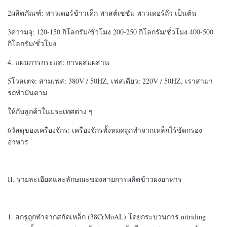
2ผลิตภัณฑ์: พาวเดอร์ข้าวเด็ก พาสต์เซซัม พาวเดอร์ถั่ว เป็นต้น
3ความจุ: 120-150 กิโลกรัม/ชั่วโมง 200-250 กิโลกรัม/ชั่วโมง 400-500
กิโลกรัม/ชั่วโมง
4. แผนการกระแส: การผสมผสาน
5โวลเตจ: สามเฟส: 380V / 50HZ, เฟสเดียว: 220V / 50HZ, เราสามา
รถทํามันตาม
ให้กับลูกค้าในประเทศต่าง ๆ
6วัสดุของเครื่องจักร: เครื่องจักรทั้งหมดถูกทําจากเหล็กไร้ขัดกรอง
อาหาร
II. รายละเอียดและลักษณะของสายการผลิตข้าวผงอาหาร
1. สกรูถูกทําจากสกัดเหล็ก (38CrMoAL) โดยกระบวนการ nitriding