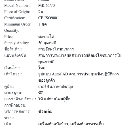
Model Number:
MK-65/70
Place of Origin:
จีน
Certification:
CE ISO9001
Minimum Order
1 ชุด
Quantity:
Price:
ต่อรองได้
Supply Ability:
50 ชุดต่อปี
ชื่อสินค้า::
สายอัดผงโภชนาการ
แอปพลิเคชัน::
สายการประมวลผลสามารถผลิตผงโภชนาการใน
คุณภาพดี
เงื่อนไข::
ใหม่
เค้าโครง::
รูปแบบ AutoCAD ตามการประชุมเชิงปฏิบัติการ
ของลูกค้า
คู่มือ::
เวอร์ชันภาษาอังกฤษ
มาตรฐาน::
ซีอี
การว่าจ้างบริการ /
ให้ แต่จ่ายโดยผู้ซื้อ
การฝึกอบรม::
บริการหลังการ
ชีวิตเต็ม
ขาย::
เครื่องทำแป้งข้าว
เครื่องทำอาหารเด็ก
เน้น:
,