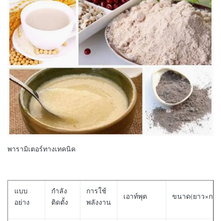
พารามิเตอร์ทางเทคนิค
แบบ
กำลัง
การใช้
เอาท์พุต
ขนาด(ยาว×กว้าง
อย่าง
ติดตั้ง
พลังงาน