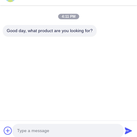
สินค้า
4:11 PM
รายการ VR
เกี่ยวกับเรา
Good day, what product are you looking for?
ทัวร์โรงงาน
การควบคุมคุณภาพ
ติดต่อเรา
ขอทุน
ข่าว
Follow Us
©2016- Tianjin Mikim Technique co.，Ltd.. สงวนลิขสิทธิ์