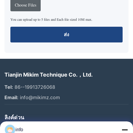
Choose Files
You can upload up to 5 files and Each file sized 10M max.
ส่ง
Tianjin Mikim Technique Co.，Ltd.
Tel:
86--19913726068
Email:
info@mikimz.com
ลิงค์ด่วน
บ้าน
info