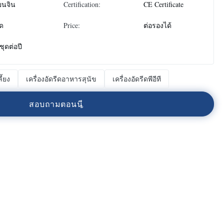
ยนจิน
Certification:
CE Certificate
ุด
Price:
ต่อรองได้
ชุดต่อปี
ี้ยง
เครื่องอัดรีดอาหารสุนัข
เครื่องอัดรีดพีอีที
ส
อ
บ
ถ
า
ม
ต
อ
น
น