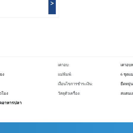
>
เตาอบ:
เตาอบหล
้ยง
แม่พิมพ์:
6 ชุดแม
เงื่อนไขการชำระเงิน:
ยืดหยุ่
่วโมง
วัสดุตัวเครื่อง:
สแตนเล
งบดอาหารปลา