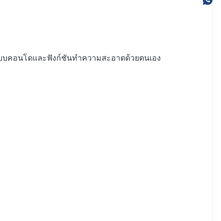
างระบบคอนโดและฟังก์ชันทําความสะอาดด้วยตนเอง