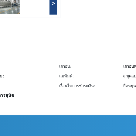
>
เตาอบ:
เตาอบหล
้ยง
แม่พิมพ์:
6 ชุดแม
เงื่อนไขการชำระเงิน:
ยืดหยุ่
หารสุนัข