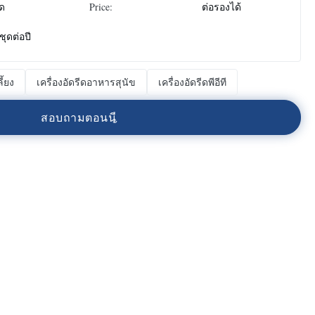
ุด
Price:
ต่อรองได้
ชุดต่อปี
ี้ยง
เครื่องอัดรีดอาหารสุนัข
เครื่องอัดรีดพีอีที
ส
อ
บ
ถ
า
ม
ต
อ
น
น