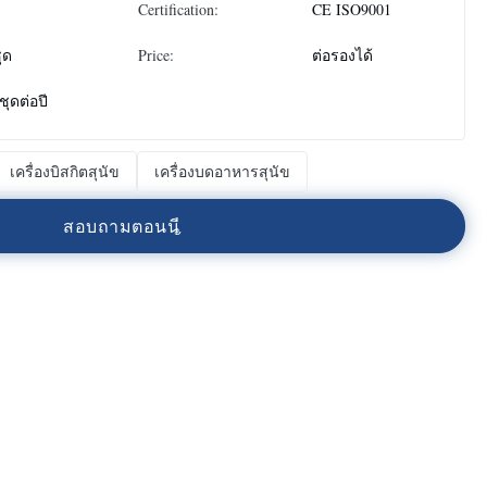
Certification:
CE ISO9001
ุด
Price:
ต่อรองได้
ชุดต่อปี
เครื่องบิสกิตสุนัข
เครื่องบดอาหารสุนัข
ส
อ
บ
ถ
า
ม
ต
อ
น
น