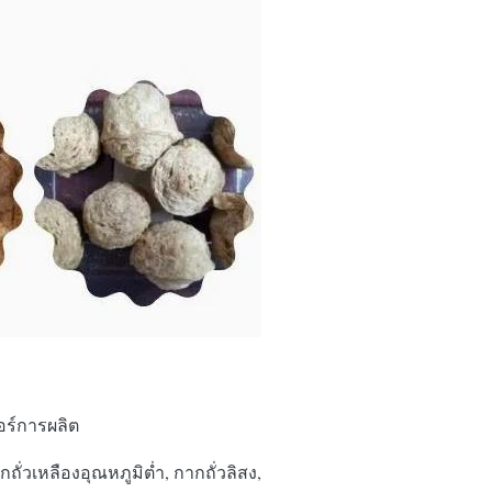
อร์การผลิต
่วเหลืองอุณหภูมิต่ำ, กากถั่วลิสง,