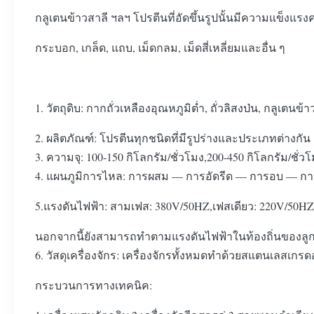
กลูเตนข้าวสาลี ฯลฯ โปรตีนที่อัดขึ้นรูปนั้นมีความแข็งแ
กระบอก, เกล็ด, แถบ, เม็ดกลม, เม็ดสี่เหลี่ยมและอื่น ๆ
1. วัตถุดิบ: กากถั่วเหลืองอุณหภูมิต่ำ, ถั่วลิสงป่น, กลูเตนข้
2. ผลิตภัณฑ์: โปรตีนทุกชนิดที่มีรูปร่างและประเภทต่างกัน
3. ความจุ: 100-150 กิโลกรัม/ชั่วโมง,200-450 กิโลกรัม/ชั่ว
4. แผนภูมิการไหล: การผสม — การอัดรีด — การอบ — ก
5.แรงดันไฟฟ้า: สามเฟส: 380V/50HZ,เฟสเดียว: 220V/50HZ
นอกจากนี้ยังสามารถทำตามแรงดันไฟฟ้าในท้องถิ่นของลู
6. วัสดุเครื่องจักร: เครื่องจักรทั้งหมดทำด้วยสแตนเลสเก
กระบวนการทางเทคนิค: