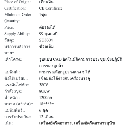
Place of Origin:
เทียนจิน
Certification:
CE Certificate
Minimum Order
1ชุด
Quantity:
Price:
ต่อรองได้
Supply Ability:
99 ชุดต่อปี
วัสดุ::
SUS304
บริการหลังการ
ชีวิตเต็ม
ขาย::
เค้าโครง::
รูปแบบ CAD อัตโนมัติตามการประชุมเชิงปฏิบัติ
การของลูกค้า
แม่พิมพ์::
สามารถเลือกรูปร่างต่าง ๆ ได้
ข้อได้เปรียบ::
เชื่อมต่อได้ง่ายกับเครื่องบรรจุ
แรงดันไฟฟ้า::
380V
กำลัง(ญ)::
80KW
น้ำหนัก::
1200กก
ขนาด (ล*ก*ส)::
18*5*3m
แม่พิมพ์ฟรี::
6 ชุด
การรับประกัน::
12 เดือน
เครื่องอัดรีดอาหาร
เครื่องอัดรีดอาหารสุนัข
เน้น:
,