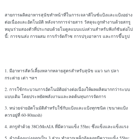
สายการผลิตอาหารสุนัขทำหน้าที่ในการเจลาติไนซ์แป้งและแป้งอย่าง
ต่อเนื่องและอัตโนมัติ หลังจากการจ่ายสาร วัสดุจะถูกทำงานด้วยสกรู
หมุนร่วมสองตัวที่ประกอบด้วยโมดูลแบบแบ่งส่วนสำหรับฟังก์ชันต่อไป
นี้: การขนส่ง การผสม การกำจัดก๊าซ การปรุงอาหาร และการขึ้นรูป
1. มีอาหารสัตว์เลี้ยงหลากหลายสูตรสำหรับสุนัข แมว นก ปลา
กระต่าย เต่า ฯลฯ
2. การใช้กระบวนการอัตโนมัติอย่างต่อเนื่องให้ผลผลิตมากกว่าระบบ
แบบเดิม โดยประหยัดพลังงานและลดต้นทุนการจัดการ
3. หน่วยจ่ายอัตโนมัติสำหรับใช้กับแป้งและแป้งทุกชนิด (ขนาดแป้ง
ควรอยู่ที่ 60-80mesh)
4. สกรูทำด้วย 38CrMoAIA ที่มีความแข็ง 55hrc ซึ่งแข็งและแข็งแรง
5. ลำกล้องแบ่งออกเป็น 3 ส่วน ทำจากเหล็กอัลลอยมีความแข็ง 55hrc