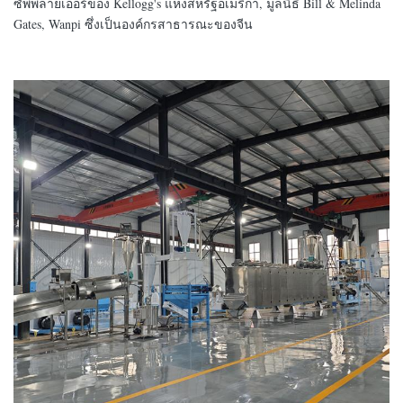
ซัพพลายเออร์ของ Kellogg's แห่งสหรัฐอเมริกา, มูลนิธิ Bill & Melinda
Gates, Wanpi ซึ่งเป็นองค์กรสาธารณะของจีน