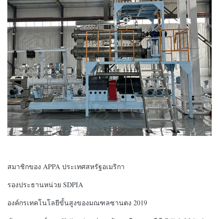
สมาชิกของ APPA ประเทศสหรัฐอเมริกา
รองประธานหน่วย SDPIA
องค์กรเทคโนโลยีขั้นสูงของมณฑลซานตง 2019