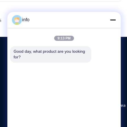
info
Next
6
7
8
9:13 PM
Good day, what product are you looking 
for?
ติดต่อเรา
86--19913726068
8:45-18:00
info@mikimz.com
ชั้น 25 ศูนย์การค้า Huafu เขตเหวินเฟิง เมืองอันหยาง มณฑล
เหอหนาน