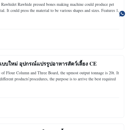
Rawhidet Rawhide pressed bones making machine could produce pet
l. It could press the material to be various shapes and sizes. Features 1,
แบบใหม่ อุปกรณ์แปรรูปอาหารสัตว์เลี้ยง CE
of Flour Column and Three Board, the upmost output tonnage is 20t. It
ifferent products’procedures, the purpose is to arrive the best required