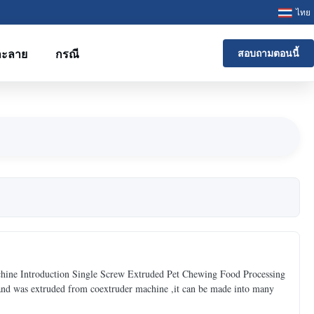
ไทย
ละลาย
กรณี
สอบถามตอนนี้
hine Introduction Single Screw Extruded Pet Chewing Food Processing
on and was extruded from coextruder machine ,it can be made into many