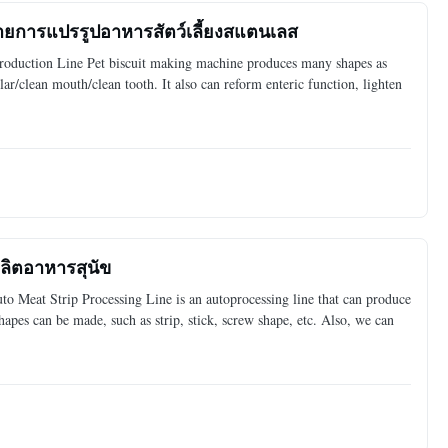
, สายการแปรรูปอาหารสัตว์เลี้ยงสแตนเลส
roduction Line Pet biscuit making machine produces many shapes as
ar/clean mouth/clean tooth. It also can reform enteric function, lighten
ผลิตอาหารสุนัข
o Meat Strip Processing Line is an autoprocessing line that can produce
shapes can be made, such as strip, stick, screw shape, etc. Also, we can