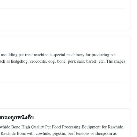
ulding pet treat machine is special machinery for producing pet
ch as hedgehog, crocodile, dog, bone, pork ears, barrel, etc. The shapes
บกระดูกหนังดิบ
whide Bone​ High Quality Pet Food Processing Equipment for Rawhide
Rawhide Bone with cowhide, pigskin, beef tendons or sheepskin as