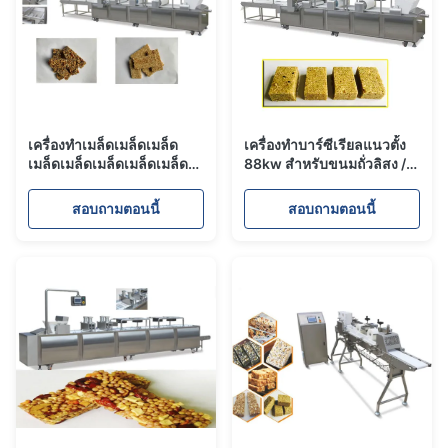
เครื่องทําเมล็ดเมล็ดเมล็ด
เครื่องทำบาร์ซีเรียลแนวตั้ง
เมล็ดเมล็ดเมล็ดเมล็ดเมล็ด
88kw สำหรับขนมถั่วลิสง /
เมล็ดเมล็ดเมล็ดเมล็ดเมล็ด
ลูกอมงา
เมล็ด
สอบถามตอนนี้
สอบถามตอนนี้