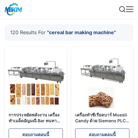
120 Results For
"cereal bar making machine"
การประหยัดพลังงาน เครื่อง
เครื่องทำซีเรียลบาร์ Muesli
ทําเมล็ดอัญมณี Bar ทนทาน
Candy ด้วย Siemens PLC
สําหรับ Sachima การปั้น
WEG Motor
สอบถามตอนนี้
สอบถามตอนนี้