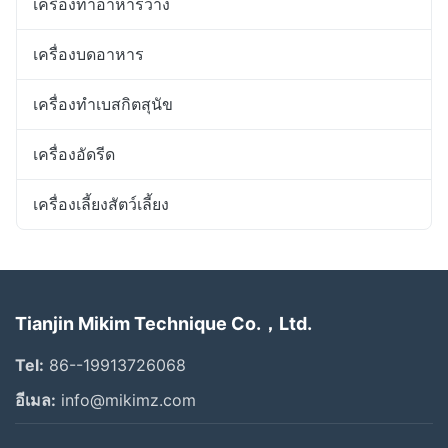
เครื่องทําอาหารว่าง
เครื่องบดอาหาร
เครื่องทําเบสกิตสุนัข
เครื่องอัดรีด
เครื่องเลี้ยงสัตว์เลี้ยง
Tianjin Mikim Technique Co.，Ltd.
Tel:
86--19913726068
อีเมล:
info@mikimz.com