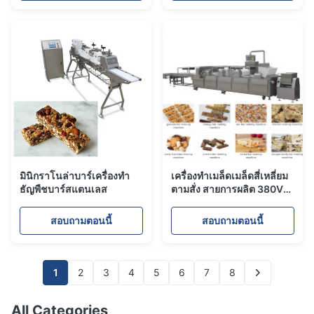
มินิกราโนล่าบาร์เครื่องทำ
เครื่องทําเมล็ดเมล็ดสี่เหลี่ยม
ธัญพืชบาร์สแตนเลส
ตามสั่ง สายการผลิต 380V
200-400kg/Hr
สอบถามตอนนี้
สอบถามตอนนี้
1
2
3
4
5
6
7
8
All Categories